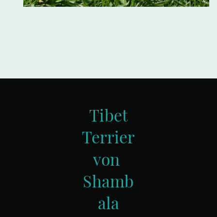
Tibet
Terrier
von
Shamb
ala