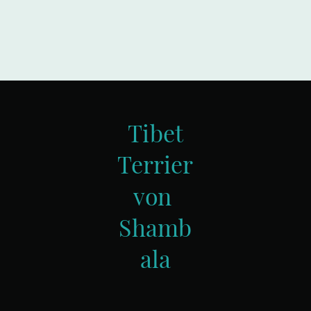
Tibet
Terrier
von
Shamb
ala